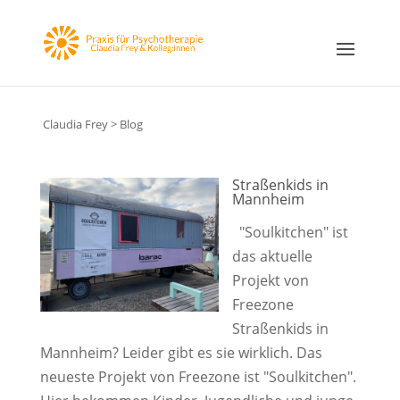
h1 + p { margin-top: 1.5em; /* oder z.B. 24px */ }
Claudia Frey
>
Blog
Straßenkids in
Mannheim
"Soulkitchen" ist
das aktuelle
Projekt von
Freezone
Straßenkids in
Mannheim? Leider gibt es sie wirklich. Das
neueste Projekt von Freezone ist "Soulkitchen".