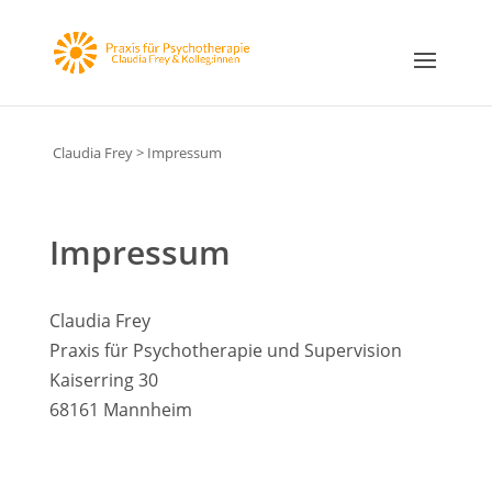
h1 + p { margin-top: 1.5em; /* oder z.B. 24px */ }
Claudia Frey
>
Impressum
Impressum
Claudia Frey
Praxis für Psychotherapie und Supervision
Kaiserring 30
68161 Mannheim